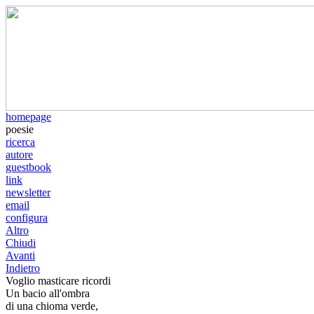
homepage
poesie
ricerca
autore
guestbook
link
newsletter
email
configura
Altro
Chiudi
Avanti
Indietro
Voglio masticare ricordi
Un bacio all'ombra
di una chioma verde,