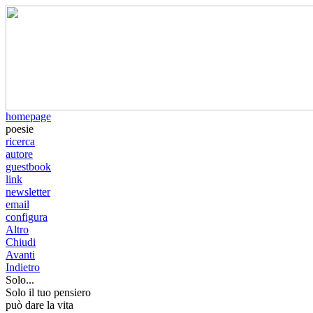
homepage
poesie
ricerca
autore
guestbook
link
newsletter
email
configura
Altro
Chiudi
Avanti
Indietro
Solo...
Solo il tuo pensiero
può dare la vita