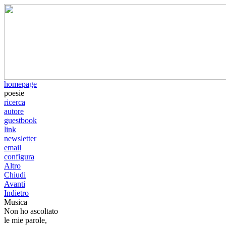
homepage
poesie
ricerca
autore
guestbook
link
newsletter
email
configura
Altro
Chiudi
Avanti
Indietro
Musica
Non ho ascoltato
le mie parole,