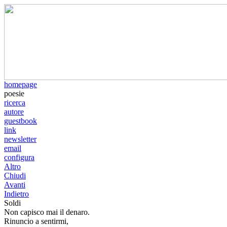
homepage
poesie
ricerca
autore
guestbook
link
newsletter
email
configura
Altro
Chiudi
Avanti
Indietro
Soldi
Non capisco mai il denaro.
Rinuncio a sentirmi,