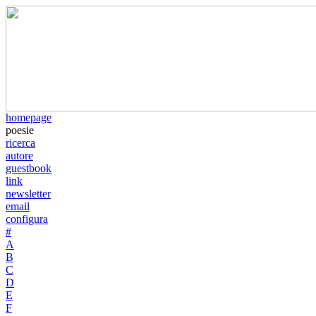
homepage
poesie
ricerca
autore
guestbook
link
newsletter
email
configura
#
A
B
C
D
E
F