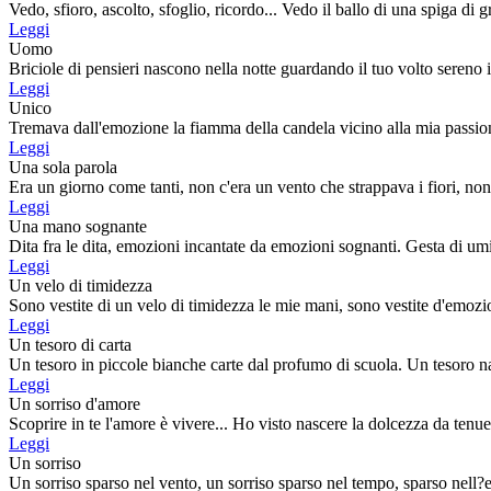
Vedo, sfioro, ascolto, sfoglio, ricordo... Vedo il ballo di una spiga di gr
Leggi
Uomo
Briciole di pensieri nascono nella notte guardando il tuo volto sereno il
Leggi
Unico
Tremava dall'emozione la fiamma della candela vicino alla mia passion
Leggi
Una sola parola
Era un giorno come tanti, non c'era un vento che strappava i fiori, non 
Leggi
Una mano sognante
Dita fra le dita, emozioni incantate da emozioni sognanti. Gesta di umil
Leggi
Un velo di timidezza
Sono vestite di un velo di timidezza le mie mani, sono vestite d'emozion
Leggi
Un tesoro di carta
Un tesoro in piccole bianche carte dal profumo di scuola. Un tesoro na
Leggi
Un sorriso d'amore
Scoprire in te l'amore è vivere... Ho visto nascere la dolcezza da tenue
Leggi
Un sorriso
Un sorriso sparso nel vento, un sorriso sparso nel tempo, sparso nell?ete