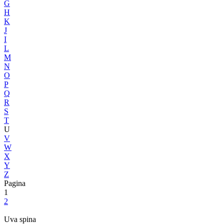
G
H
K
J
I
L
M
N
O
P
Q
R
S
T
U
V
W
X
Y
Z
Pagina
1
2
Uva spina