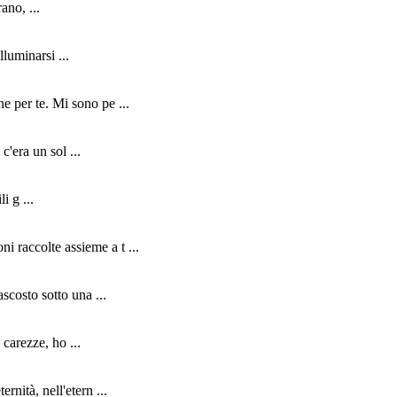
ano, ...
luminarsi ...
e per te. Mi sono pe ...
c'era un sol ...
i g ...
i raccolte assieme a t ...
scosto sotto una ...
 carezze, ho ...
rnità, nell'etern ...