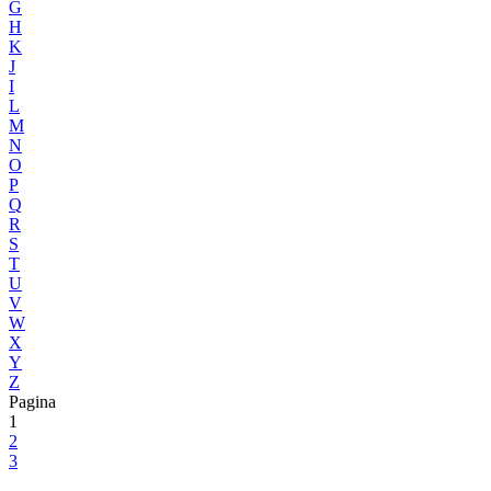
G
H
K
J
I
L
M
N
O
P
Q
R
S
T
U
V
W
X
Y
Z
Pagina
1
2
3