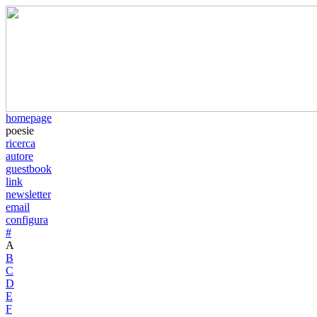
homepage
poesie
ricerca
autore
guestbook
link
newsletter
email
configura
#
A
B
C
D
E
F