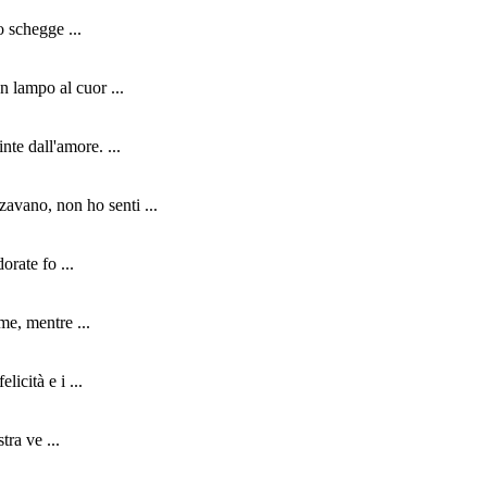
o schegge ...
n lampo al cuor ...
nte dall'amore. ...
zavano, non ho senti ...
orate fo ...
me, mentre ...
icità e i ...
tra ve ...